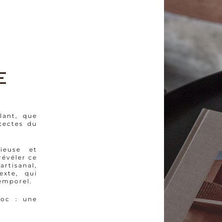
E
lant, que
itectes du
cieuse et
révéler ce
e
artisanal,
exte, qui
temporel.
roc : une